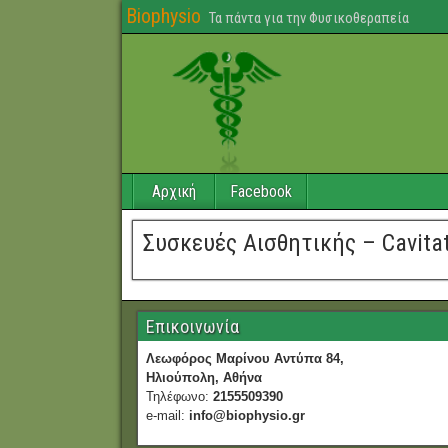
Biophysio
Τα πάντα για την Φυσικοθεραπεία
Αρχική
Facebook
Συσκευές Αισθητικής – Cavita
Επικοινωνία
Λεωφόρος Μαρίνου Αντύπα 84,
Ηλιούπολη, Αθήνα
Τηλέφωνο:
2155509390
e-mail:
info@biophysio.gr