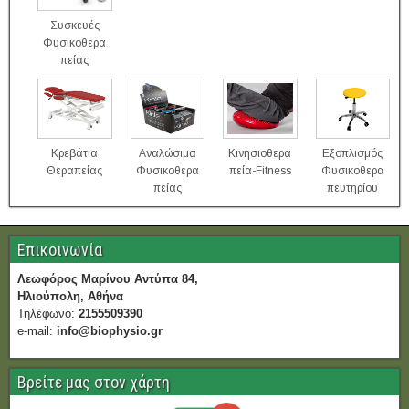
Συσκευές
Φυσικοθερα
πείας
Κρεβάτια
Αναλώσιμα
Κινησιοθερα
Εξοπλισμός
Θεραπείας
Φυσικοθερα
πεία-Fitness
Φυσικοθερα
πείας
πευτηρίου
Επικοινωνία
Λεωφόρος Μαρίνου Αντύπα 84,
Ηλιούπολη, Αθήνα
Τηλέφωνο:
2155509390
e-mail:
info@biophysio.gr
Βρείτε μας στον χάρτη