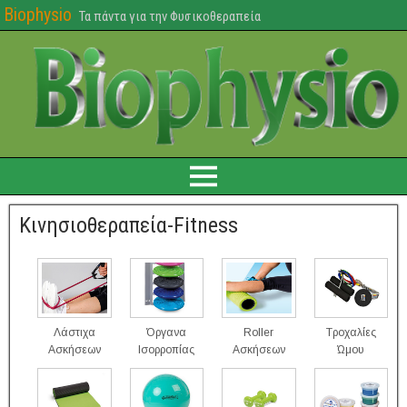
Biophysio
Τα πάντα για την Φυσικοθεραπεία
Κινησιοθεραπεία-Fitness
Λάστιχα
Όργανα
Roller
Τροχαλίες
Ασκήσεων
Ισορροπίας
Ασκήσεων
Ώμου