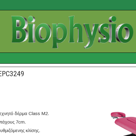
 EPC3249
τεχνητό δέρμα Class M2.
 πάχους 7cm.
θμιζόμενης κλίσης.