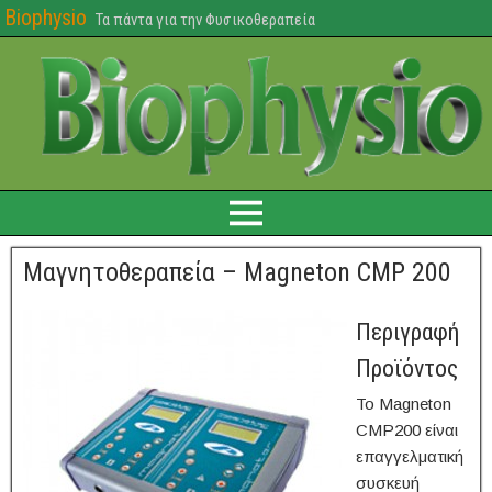
Biophysio
Τα πάντα για την Φυσικοθεραπεία
Μαγνητοθεραπεία – Magneton CMP 200
Περιγραφή
Προϊόντος
Το Magneton
CMP200 είναι
επαγγελματική
συσκευή