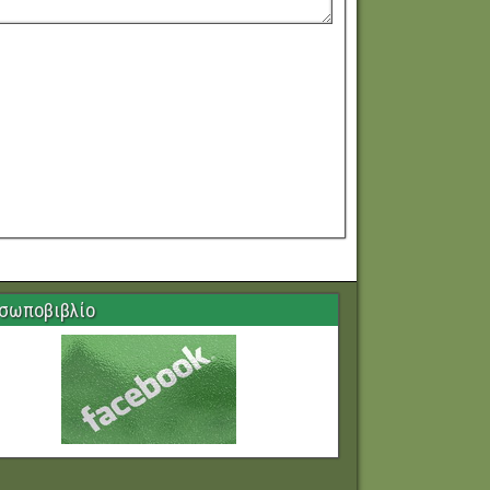
σωποβιβλίο