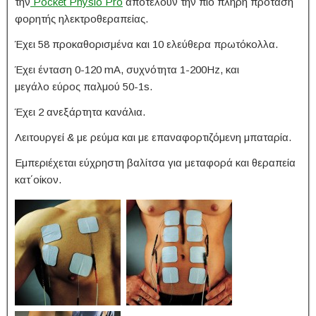
την
Pocket Physio Pro
αποτελούν την πιο πλήρη
πρόταση
φορητής ηλεκτροθεραπείας.
Έχει
58 προκαθορισμένα και 10 ελεύθερα πρωτόκολλα.
Έχει
ένταση 0-120 mΑ, συχνότητα 1-200Hz, και
μεγάλο
εύρος παλμού 50-1s.
Έχει 2 ανεξάρτητα κανάλια.
Λ
ειτουργεί & με ρεύμα και με επαναφορτιζόμενη μπαταρία.
Εμπεριέχεται εύχρηστη βαλίτσα για μεταφορά και θεραπεία
κατ΄οίκον.