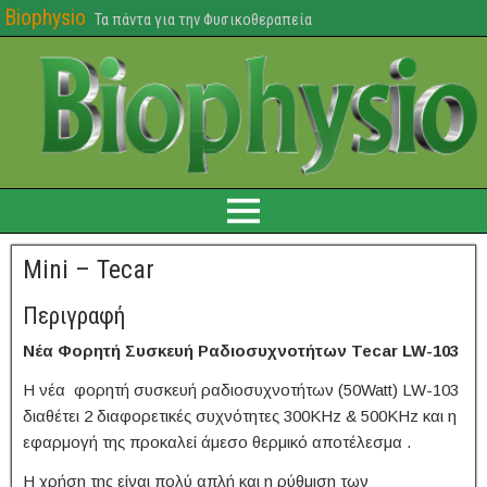
Biophysio
Τα πάντα για την Φυσικοθεραπεία
Mini – Tecar
Περιγραφή
Νέα Φορητή Συσκευή Ραδιοσυχνοτήτων Tecar LW-103
Η νέα φορητή συσκευή ραδιοσυχνοτήτων (50Watt) LW-103
διαθέτει 2 διαφορετικές συχνότητες 300KHz & 500KHz και η
εφαρμογή της προκαλεί άμεσο θερμικό αποτέλεσμα .
Η χρήση της είναι πολύ απλή και η ρύθμιση των