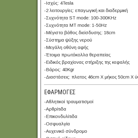
-Ισχύς: 4Tesla
-2 λειτουργίες: επαγωγική και διαδερμική
-Συχνότητα ST mode: 100-300KHz
-Συχνότητα MT mode: 1-50Hz
-Μέγιστο βάθος διείσδυσης: 18cm
-Σύστημα ψύξης νερού
-Μεγάλη οθόνη αφής
-Έτοιμα πρωτόκολλα θεραπείας
-Ειδικός βραχίονας στήριξης της κεφαλής
-Βάρος: 40Kgr
-Διαστάσεις: πλατος 46cm X μήκος 50cm X 
ΕΦΑΡΜΟΓΕΣ
-Αθλητικοί τραυματισμοί
-Αρθρίτιδα
-Επικονδυλίτιδα
-Οσφυαλγία
-Αυχενικό σύνδρομο