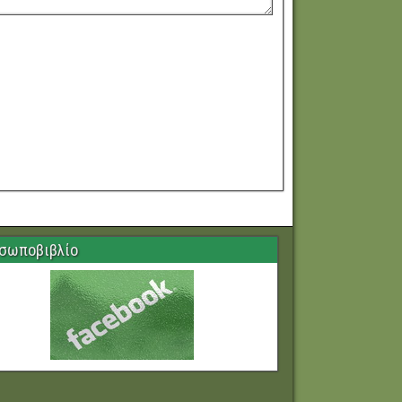
σωποβιβλίο