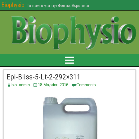
Biophysio
Τα πάντα για την Φυσικοθεραπεία
Epi-Bliss-5-Lt-2-292×311
bio_admin
18 Μαρτίου 2016
Comments