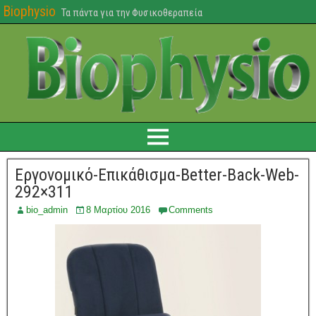
Biophysio
Τα πάντα για την Φυσικοθεραπεία
Εργονομικό-Επικάθισμα-Better-Back-Web-
292×311
bio_admin
8 Μαρτίου 2016
Comments