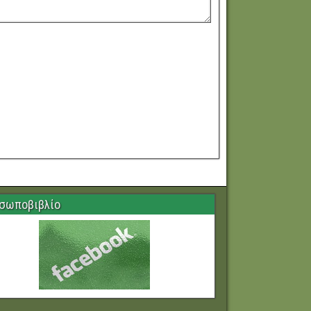
σωποβιβλίο