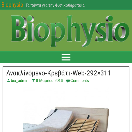
Biophysio
Τα πάντα για την Φυσικοθεραπεία
Ανακλiνόμενο-Κρεβάτι-Web-292×311
bio_admin
8 Μαρτίου 2016
Comments