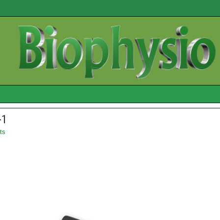
-1
ts