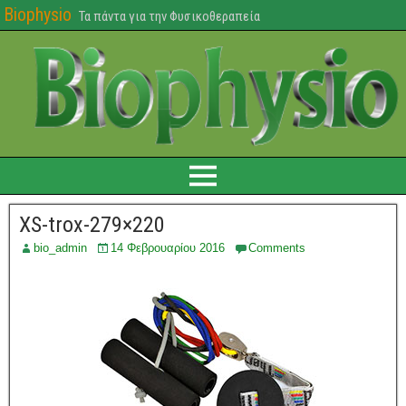
Biophysio
Τα πάντα για την Φυσικοθεραπεία
XS-trox-279×220
bio_admin
14 Φεβρουαρίου 2016
Comments