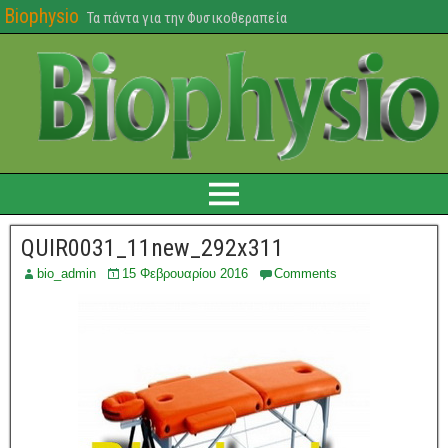
Biophysio
Τα πάντα για την Φυσικοθεραπεία
QUIR0031_11new_292x311
bio_admin
15 Φεβρουαρίου 2016
Comments