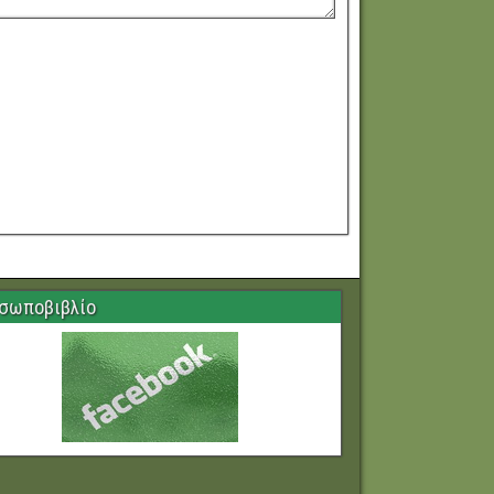
σωποβιβλίο