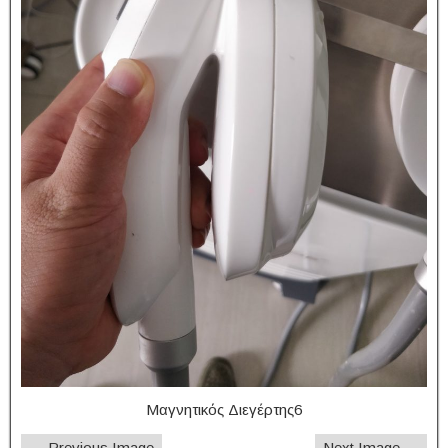
Μαγνητικός Διεγέρτης6
← Previous Image
Next Image →