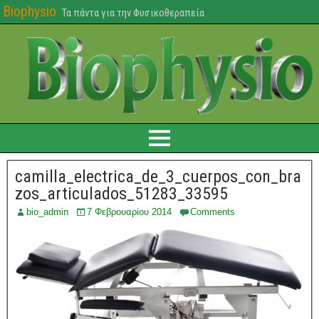
Biophysio
Τα πάντα για την Φυσικοθεραπεία
camilla_electrica_de_3_cuerpos_con_bra
zos_articulados_51283_33595
bio_admin
7 Φεβρουαρίου 2014
Comments