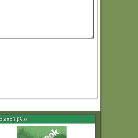
σωποβιβλίο