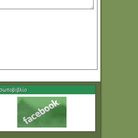
σωποβιβλίο