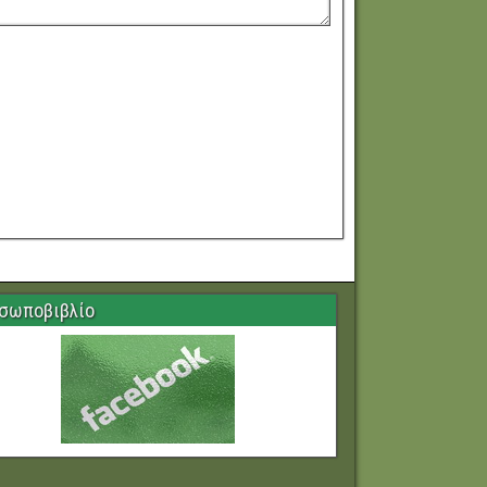
σωποβιβλίο