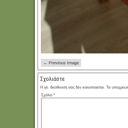
← Previous Image
Σχολιάστε
Η ηλ. διεύθυνσή σας δεν κοινοποιείται.
Τα υποχρεωτ
Σχόλιο
*