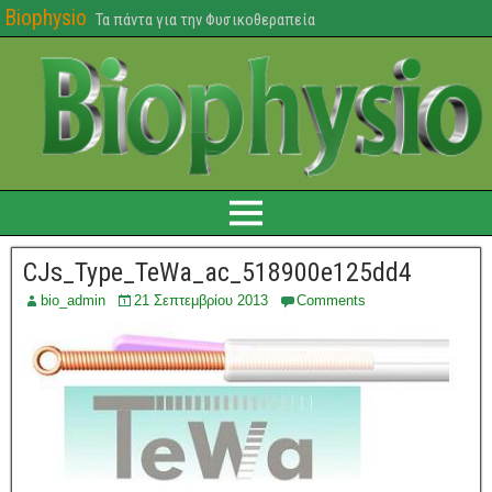
Biophysio
Τα πάντα για την Φυσικοθεραπεία
CJs_Type_TeWa_ac_518900e125dd4
bio_admin
21 Σεπτεμβρίου 2013
Comments